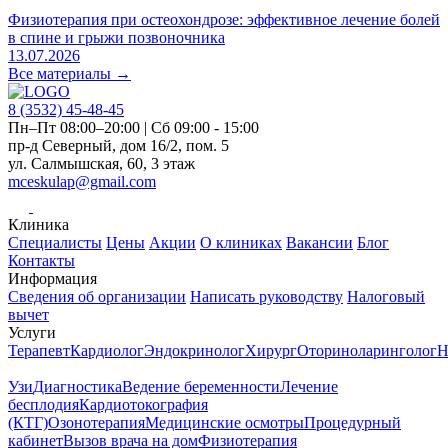
Д
Физиотерапия при остеохондрозе: эффективное лечение болей
0
в спине и грыжи позвоночника
13.07.2026
Все материалы →
8 (3532)
45-48-45
Пн–Пт 08:00–20:00 | Сб 09:00 - 15:00
пр-д Северный, дом 16/2, пом. 5
ул. Салмышская, 60, 3 этаж
mceskulap@gmail.com
Клиника
Специалисты
Цены
Акции
О клиниках
Вакансии
Блог
Контакты
Информация
Сведения об организации
Написать руководству
Налоговый
вычет
Услуги
Терапевт
Кардиолог
Эндокринолог
Хирург
Оториноларинголог
Н
Узи
Диагностика
Ведение беременности
Лечение
бесплодия
Кардиотокография
(КТГ)
Озонотерапия
Медицинские осмотры
Процедурный
кабинет
Вызов врача на дом
Физиотерапия