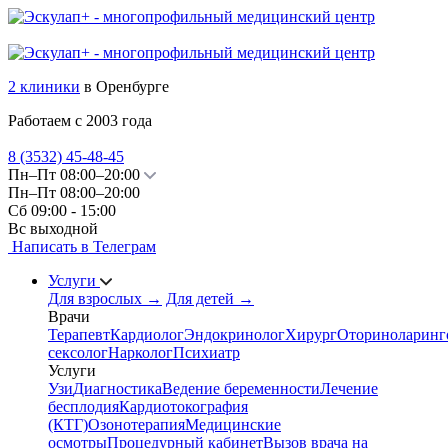
2 клиники
в Оренбурге
Работаем с 2003 года
8 (3532)
45-48-45
Пн–Пт 08:00–20:00
Пн–Пт 08:00–20:00
Сб 09:00 - 15:00
Вс выходной
Написать в Телеграм
Услуги
Для взрослых
→
Для детей
→
Врачи
Терапевт
Кардиолог
Эндокринолог
Хирург
Оториноларинг
сексолог
Нарколог
Психиатр
Услуги
Узи
Диагностика
Ведение беременности
Лечение
бесплодия
Кардиотокография
(КТГ)
Озонотерапия
Медицинские
осмотры
Процедурный кабинет
Вызов врача на