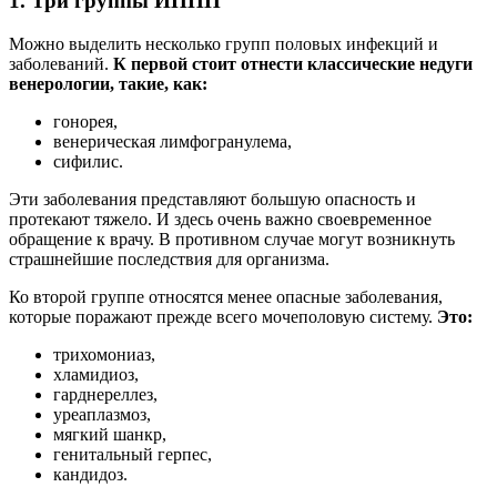
1. Три группы ИППП
Можно выделить несколько групп половых инфекций и
заболеваний.
К первой стоит отнести классические недуги
венерологии, такие, как:
гонорея,
венерическая лимфогранулема,
сифилис.
Эти заболевания представляют большую опасность и
протекают тяжело. И здесь очень важно своевременное
обращение к врачу. В противном случае могут возникнуть
страшнейшие последствия для организма.
Ко второй группе относятся менее опасные заболевания,
которые поражают прежде всего мочеполовую систему.
Это:
трихомониаз,
хламидиоз,
гарднереллез,
уреаплазмоз,
мягкий шанкр,
генитальный герпес,
кандидоз.