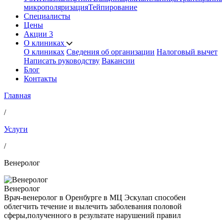
микрополяризация
Тейпирование
Специалисты
Цены
Акции
3
О клиниках
О клиниках
Сведения об организации
Налоговый вычет
Написать руководству
Вакансии
Блог
Контакты
Главная
/
Услуги
/
Венеролог
Венеролог
Врач-венеролог в Оренбурге в МЦ Эскулап способен
облегчить течение и вылечить заболевания половой
сферы,полученного в результате нарушений правил