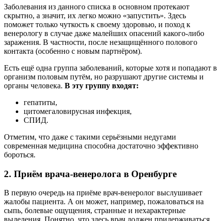
Заболевания из данного списка в основном протекают
скрытно, а значит, их легко можно «запустить». Здесь
поможет только чуткость к своему здоровью, и поход к
венерологу в случае даже малейших опасений какого-либо
заражения. В частности, после незащищённого полового
контакта (особенно с новым партнёром).
Есть ещё одна группа заболеваний, которые хотя и попадают в
организм половым путём, но разрушают другие системы и
органы человека.
В эту группу входят:
гепатиты,
цитомегаловирусная инфекция,
СПИД.
Отметим, что даже с такими серьёзными недугами
современная медицина способна достаточно эффективно
бороться.
2. Приём врача-венеролога в Оренбурге
В первую очередь на приёме врач-венеролог выслушивает
жалобы пациента. А он может, например, пожаловаться на
сыпь, болевые ощущения, странные и нехарактерные
выделения. Понятно, что здесь врач должен придерживаться