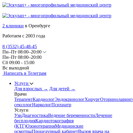
2 клиники
в Оренбурге
Работаем с 2003 года
8 (3532)
45-48-45
Пн–Пт 08:00–20:00
Пн–Пт 08:00–20:00
Сб 09:00 - 15:00
Вс выходной
Написать в Телеграм
Услуги
Для взрослых
→
Для детей
→
Врачи
Терапевт
Кардиолог
Эндокринолог
Хирург
Оториноларинг
сексолог
Нарколог
Психиатр
Услуги
Узи
Диагностика
Ведение беременности
Лечение
бесплодия
Кардиотокография
(КТГ)
Озонотерапия
Медицинские
осмотры
Процедурный кабинет
Вызов врача на