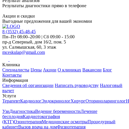
Результат анализов
Результаты диагностики прямо в телефоне
Акции и скидки
Выгодные предложения для вашей экономии
8 (3532)
45-48-45
Пн–Пт 08:00–20:00 | Сб 09:00 - 15:00
пр-д Северный, дом 16/2, пом. 5
ул. Салмышская, 60, 3 этаж
mceskulap@gmail.com
Клиника
Специалисты
Цены
Акции
О клиниках
Вакансии
Блог
Контакты
Информация
Сведения об организации
Написать руководству
Налоговый
вычет
Услуги
Терапевт
Кардиолог
Эндокринолог
Хирург
Оториноларинголог
Н
Узи
Диагностика
Ведение беременности
Лечение
бесплодия
Кардиотокография
(КТГ)
Озонотерапия
Медицинские осмотры
Процедурный
кабинет
Вызов врача на дом
Физиотерапия