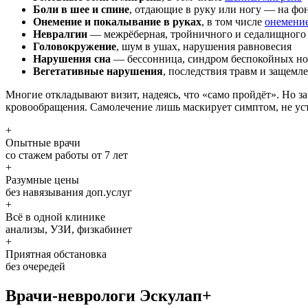
Боли в шее и спине
, отдающие в руку или ногу — на фо
Онемение и покалывание в руках
, в том числе
онемение
Невралгии
— межрёберная, тройничного и седалищного 
Головокружение
, шум в ушах, нарушения равновесия
Нарушения сна
— бессонница, синдром беспокойных но
Вегетативные нарушения
, последствия травм и защемл
Многие откладывают визит, надеясь, что «само пройдёт». Но 
кровообращения. Самолечение лишь маскирует симптом, не уст
+
Опытные врачи
со стажем работы от 7 лет
+
Разумные цены
без навязывания доп.услуг
+
Всё в одной клинике
анализы, УЗИ, физкабинет
+
Приятная обстановка
без очередей
Врачи-неврологи
Эскулап+