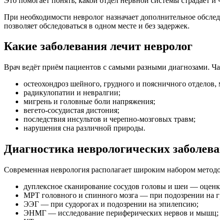
Это помогает понять, какой отдел нервной системы страдает и 
При необходимости невролог назначает дополнительное обсле
позволяет обследоваться в одном месте и без задержек.
Какие заболевания лечит невролог
Врач ведёт приём пациентов с самыми разными диагнозами. Ча
остеохондроз шейного, грудного и поясничного отделов
радикулопатии и невралгии;
мигрень и головные боли напряжения;
вегето-сосудистая дистония;
последствия инсультов и черепно-мозговых травм;
нарушения сна различной природы.
Диагностика неврологических заболев
Современная неврология располагает широким набором методов
дуплексное сканирование сосудов головы и шеи — оценк
МРТ головного и спинного мозга — при подозрении на гр
ЭЭГ — при судорогах и подозрении на эпилепсию;
ЭНМГ — исследование периферических нервов и мышц;