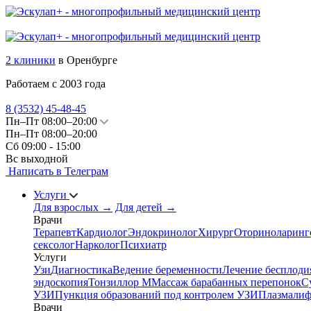
2 клиники
в Оренбурге
Работаем с 2003 года
8 (3532)
45-48-45
Пн–Пт 08:00–20:00
Пн–Пт 08:00–20:00
Сб 09:00 - 15:00
Вс выходной
Написать в Телеграм
Услуги
Для взрослых
→
Для детей
→
Врачи
Терапевт
Кардиолог
Эндокринолог
Хирург
Оториноларинг
сексолог
Нарколог
Психиатр
Услуги
Узи
Диагностика
Ведение беременности
Лечение бесплоди
эндоскопия
Тонзиллор М
Массаж барабанных перепонок
С
УЗИ
Пункция образований под контролем УЗИ
Плазмалиф
Врачи