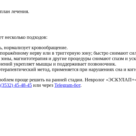
план лечения.
т несколько подходов:
ь, нормализует кровообращение.
 поражённому нерву или в триггерную зону; быстро снимают си
оны, магнитотерапия и другие процедуры снимают спазм и уско
ений укрепляет мышцы и поддерживает позвоночник.
ерапевтический метод, применяется при нарушениях сна и когн
роблем проще решить на ранней стадии. Невролог «ЭСКУЛАП+» 
 (3532) 45-48-45
или через
Telegram-бот
.