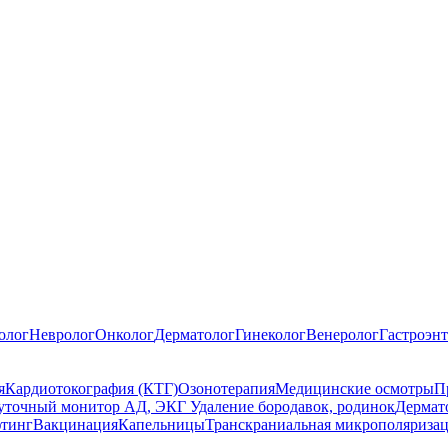
олог
Невролог
Онколог
Дерматолог
Гинеколог
Венеролог
Гастроэнт
я
Кардиотокография (КТГ)
Озонотерапия
Медицинские осмотры
П
уточный монитор АД, ЭКГ
Удаление бородавок, родинок
Дермат
тинг
Вакцинация
Капельницы
Транскраниальная микрополяриза