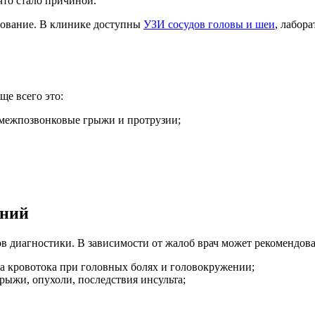
что стало причиной.
дование. В клинике доступны
УЗИ сосудов головы и шеи
, лабор
ще всего это:
, межпозвонковые грыжи и протрузии;
аний
 диагностики. В зависимости от жалоб врач может рекомендова
а кровотока при головных болях и головокружении;
ыжи, опухоли, последствия инсульта;