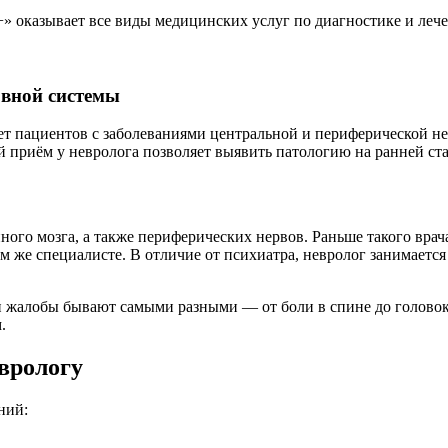
оказывает все виды медицинских услуг по диагностике и лече
рвной системы
пациентов с заболеваниями центральной и периферической нер
 приём у невролога позволяет выявить патологию на ранней ст
ного мозга, а также периферических нервов. Раньше такого вра
 том же специалисте. В отличие от психиатра, невролог занима
 и жалобы бывают самыми разными — от боли в спине до голово
.
врологу
ний: