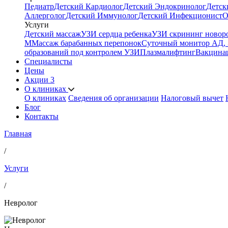
Педиатр
Детский Кардиолог
Детский Эндокринолог
Детск
Аллерголог
Детский Иммунолог
Детский Инфекционист
О
Услуги
Детский массаж
УЗИ сердца ребенка
УЗИ скрининг ново
М
Массаж барабанных перепонок
Суточный монитор АД,
образований под контролем УЗИ
Плазмалифтинг
Вакцина
Специалисты
Цены
Акции
3
О клиниках
О клиниках
Сведения об организации
Налоговый вычет
Блог
Контакты
Главная
/
Услуги
/
Невролог