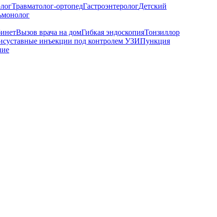
олог
Травматолог-ортопед
Гастроэнтеролог
Детский
ьмонолог
бинет
Вызов врача на дом
Гибкая эндоскопия
Тонзиллор
исуставные инъекции под контролем УЗИ
Пункция
ние