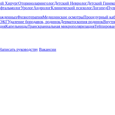
ий Хирург
Оториноларинголог
Детский Невролог
Детский Гинек
фтальмолог
Уролог
Андролог
Клинический психолог
Логопед
Пул
рожденных
Физиотерапия
Медицинские осмотры
Процедурный ка
 ЭКГ
Удаление бородавок, родинок
Дерматоскопия родинок
Внутр
ция
Капельницы
Транскраниальная микрополяризация
Тейпирова
Написать руководству
Вакансии