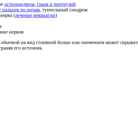
не
остеохондроза, грыж и протрузий
 пальцев по ночам
, туннельный синдром
нерва (
лечение невралгии
)
г
ение нервов
за обычной на вид головной болью или онемением может скрыват
раняя его источник.