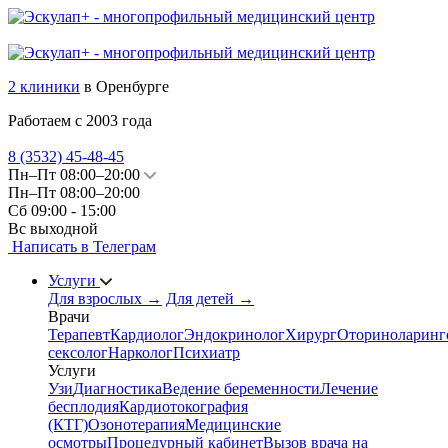
2 клиники
в Оренбурге
Работаем с 2003 года
8 (3532)
45-48-45
Пн–Пт 08:00–20:00
Пн–Пт 08:00–20:00
Сб 09:00 - 15:00
Вс выходной
Написать в Телеграм
Услуги
Для взрослых
→
Для детей
→
Врачи
Терапевт
Кардиолог
Эндокринолог
Хирург
Оториноларинг
сексолог
Нарколог
Психиатр
Услуги
Узи
Диагностика
Ведение беременности
Лечение
бесплодия
Кардиотокография
(КТГ)
Озонотерапия
Медицинские
осмотры
Процедурный кабинет
Вызов врача на