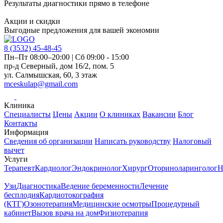
Результаты диагностики прямо в телефоне
Акции и скидки
Выгодные предложения для вашей экономии
8 (3532)
45-48-45
Пн–Пт 08:00–20:00 | Сб 09:00 - 15:00
пр-д Северный, дом 16/2, пом. 5
ул. Салмышская, 60, 3 этаж
mceskulap@gmail.com
Клиника
Специалисты
Цены
Акции
О клиниках
Вакансии
Блог
Контакты
Информация
Сведения об организации
Написать руководству
Налоговый
вычет
Услуги
Терапевт
Кардиолог
Эндокринолог
Хирург
Оториноларинголог
Н
Узи
Диагностика
Ведение беременности
Лечение
бесплодия
Кардиотокография
(КТГ)
Озонотерапия
Медицинские осмотры
Процедурный
кабинет
Вызов врача на дом
Физиотерапия