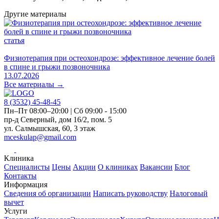
Другие материалы
с
статья
Д
Физиотерапия при остеохондрозе: эффективное лечение болей
0
в спине и грыжи позвоночника
13.07.2026
Все материалы →
8 (3532)
45-48-45
Пн–Пт 08:00–20:00 | Сб 09:00 - 15:00
пр-д Северный, дом 16/2, пом. 5
ул. Салмышская, 60, 3 этаж
mceskulap@gmail.com
Клиника
Специалисты
Цены
Акции
О клиниках
Вакансии
Блог
Контакты
Информация
Сведения об организации
Написать руководству
Налоговый
вычет
Услуги