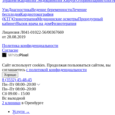
Терапевт
Кардиолог
Эндокринолог
Хирург
Оториноларинголог
Н
Узи
Диагностика
Ведение беременности
Лечение
бесплодия
Кардиотокография
(КТГ)
Озонотерапия
Медицинские осмотры
Процедурный
кабинет
Вызов врача на дом
Физиотерапия
Лицензия Л041-01022-56/00367669
от 28.08.2019
Политика конфиденциальности
Согласие
Сайт использует cookies. Продолжая пользоваться сайтом, вы
соглашаетесь
с политикой конфиденциальности
Хорошо
8 (3532)
45-48-45
Пн–Пт 08:00–20:00
Пн–Пт 08:00–20:00
Сб 09:00 - 15:00
Вс выходной
2 клиники
в Оренбурге
Услуги
→