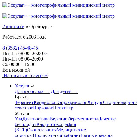
2 клиники
в Оренбурге
Работаем с 2003 года
8 (3532)
45-48-45
Пн–Пт 08:00–20:00
Пн–Пт 08:00–20:00
Сб 09:00 - 15:00
Вс выходной
Написать в Телеграм
Услуги
Для взрослых
→
Для детей
→
Врачи
Терапевт
Кардиолог
Эндокринолог
Хирург
Оториноларинг
сексолог
Нарколог
Психиатр
Услуги
Узи
Диагностика
Ведение беременности
Лечение
бесплодия
Кардиотокография
(КТГ)
Озонотерапия
Медицинские
осмотры
Процедурный кабинет
Вызов врача на