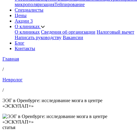
микрополяризация
Тейпирование
Специалисты
Цены
Акции
3
О клиниках
О клиниках
Сведения об организации
Налоговый вычет
Написать руководству
Вакансии
Блог
Контакты
Главная
/
Невролог
/
ЭЭГ в Оренбурге: исследование мозга в центре
«ЭСКУЛАП+»
статья