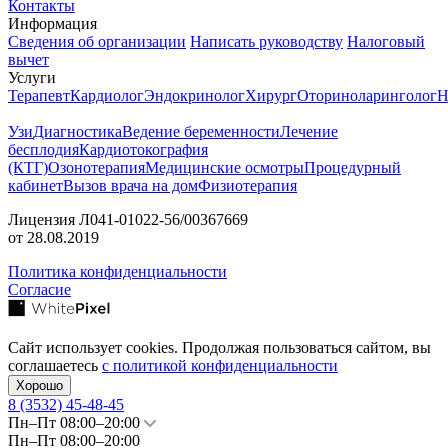
Контакты
Информация
Сведения об организации
Написать руководству
Налоговый
вычет
Услуги
Терапевт
Кардиолог
Эндокринолог
Хирург
Оториноларинголог
Н
Узи
Диагностика
Ведение беременности
Лечение
бесплодия
Кардиотокография
(КТГ)
Озонотерапия
Медицинские осмотры
Процедурный
кабинет
Вызов врача на дом
Физиотерапия
Лицензия Л041-01022-56/00367669
от 28.08.2019
Политика конфиденциальности
Согласие
Сайт использует cookies. Продолжая пользоваться сайтом, вы
соглашаетесь
с политикой конфиденциальности
Хорошо
8 (3532)
45-48-45
Пн–Пт 08:00–20:00
Пн–Пт 08:00–20:00