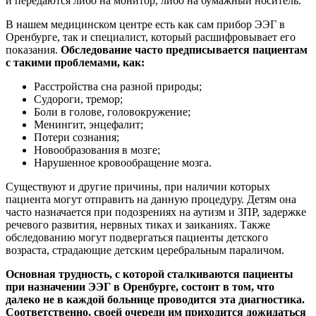
и передаются либо на монитор, либо на бумажный носитель.
В нашем медицинском центре есть как сам прибор ЭЭГ в
Оренбурге, так и специалист, который расшифровывает его
показания.
Обследование часто предписывается пациентам
с такими проблемами, как:
Расстройства сна разной природы;
Судороги, тремор;
Боли в голове, головокружение;
Менингит, энцефалит;
Потери сознания;
Новообразования в мозге;
Нарушенное кровообращение мозга.
Существуют и другие причины, при наличии которых
пациента могут отправить на данную процедуру. Детям она
часто назначается при подозрениях на аутизм и ЗПР, задержке
речевого развития, нервных тиках и заиканиях. Также
обследованию могут подвергаться пациенты детского
возраста, страдающие детским церебральным параличом.
Основная трудность, с которой сталкиваются пациенты
при назначении ЭЭГ в Оренбурге, состоит в том, что
далеко не в каждой больнице проводится эта диагностика.
Соответственно, своей очереди им приходится дожидаться