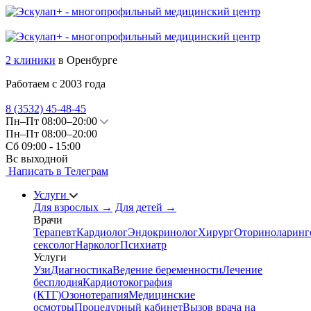
2 клиники
в Оренбурге
Работаем с 2003 года
8 (3532)
45-48-45
Пн–Пт 08:00–20:00
Пн–Пт 08:00–20:00
Сб 09:00 - 15:00
Вс выходной
Написать в Телеграм
Услуги
Для взрослых
→
Для детей
→
Врачи
Терапевт
Кардиолог
Эндокринолог
Хирург
Оториноларинг
сексолог
Нарколог
Психиатр
Услуги
Узи
Диагностика
Ведение беременности
Лечение
бесплодия
Кардиотокография
(КТГ)
Озонотерапия
Медицинские
осмотры
Процедурный кабинет
Вызов врача на