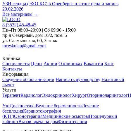
УЗИ сердца (ЭХО КС) в Оренбурге платно: цена и запись
20.02.2026
Все материалы →
8 (3532)
45-48-45
Пн–Пт 08:00–20:00 | Сб 09:00 - 15:00
пр-д Северный, дом 16/2, пом. 5
ул. Салмышская, 60, 3 этаж
mceskulap@gmail.com
Клиника
Специалисты
Цены
Акции
О клиниках
Вакансии
Блог
Контакты
Информация
Сведения об организации
Написать руководству
Налоговый
вычет
Услуги
Терапевт
Кардиолог
Эндокринолог
Хирург
Оториноларинголог
Н
Узи
Диагностика
Ведение беременности
Лечение
бесплодия
Кардиотокография
(КТГ)
Озонотерапия
Медицинские осмотры
Процедурный
кабинет
Вызов врача на дом
Физиотерапия