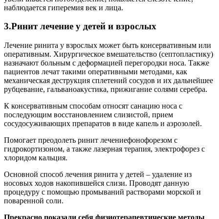
наблюдается гиперемия век и лица.
3.Ринит лечение у детей и взрослых
Лечение ринита у взрослых может быть консервативным или
оперативным. Хирургическое вмешательство (септопластику)
назначают больным с деформацией перегородки носа. Также
пациентов лечат такими оперативными методами, как
механическая деструкция сплетений сосудов и их дальнейшее
рубцевание, гальваноакустика, прижигание солями серебра.
К консервативным способам относят санацию носа с
последующим восстановлением слизистой, прием
сосудосуживающих препаратов в виде капель и аэрозолей.
Помогает преодолеть ринит лечениефонофорезом с
гидрокортизоном, а также лазерная терапия, электрофорез с
хлоридом кальция.
Основной способ лечения ринита у детей – удаление из
носовых ходов накопившейся слизи. Проводят данную
процедуру с помощью промываний растворами морской и
поваренной соли.
Прекрасно показали себя физиотерапевтические методы