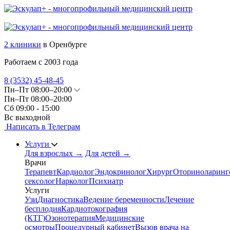
2 клиники
в Оренбурге
Работаем с 2003 года
8 (3532)
45-48-45
Пн–Пт 08:00–20:00
Пн–Пт 08:00–20:00
Сб 09:00 - 15:00
Вс выходной
Написать в Телеграм
Услуги
Для взрослых
→
Для детей
→
Врачи
Терапевт
Кардиолог
Эндокринолог
Хирург
Оториноларинг
сексолог
Нарколог
Психиатр
Услуги
Узи
Диагностика
Ведение беременности
Лечение
бесплодия
Кардиотокография
(КТГ)
Озонотерапия
Медицинские
осмотры
Процедурный кабинет
Вызов врача на