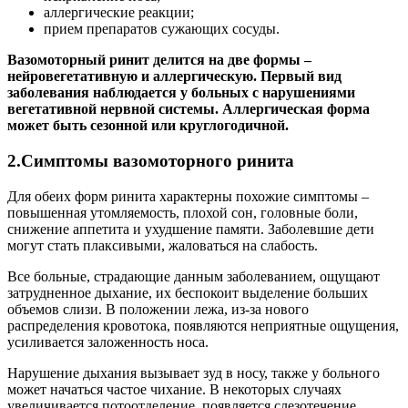
аллергические реакции;
прием препаратов сужающих сосуды.
Вазомоторный ринит делится на две формы –
нейровегетативную и аллергическую. Первый вид
заболевания наблюдается у больных с нарушениями
вегетативной нервной системы. Аллергическая форма
может быть сезонной или круглогодичной.
2.Симптомы вазомоторного ринита
Для обеих форм ринита характерны похожие симптомы –
повышенная утомляемость, плохой сон, головные боли,
снижение аппетита и ухудшение памяти. Заболевшие дети
могут стать плаксивыми, жаловаться на слабость.
Все больные, страдающие данным заболеванием, ощущают
затрудненное дыхание, их беспокоит выделение больших
объемов слизи. В положении лежа, из-за нового
распределения кровотока, появляются неприятные ощущения,
усиливается заложенность носа.
Нарушение дыхания вызывает зуд в носу, также у больного
может начаться частое чихание. В некоторых случаях
увеличивается потоотделение, появляется слезотечение,