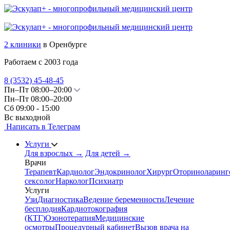
2 клиники
в Оренбурге
Работаем с 2003 года
8 (3532)
45-48-45
Пн–Пт 08:00–20:00
Пн–Пт 08:00–20:00
Сб 09:00 - 15:00
Вс выходной
Написать в Телеграм
Услуги
Для взрослых
→
Для детей
→
Врачи
Терапевт
Кардиолог
Эндокринолог
Хирург
Оториноларинг
сексолог
Нарколог
Психиатр
Услуги
Узи
Диагностика
Ведение беременности
Лечение
бесплодия
Кардиотокография
(КТГ)
Озонотерапия
Медицинские
осмотры
Процедурный кабинет
Вызов врача на