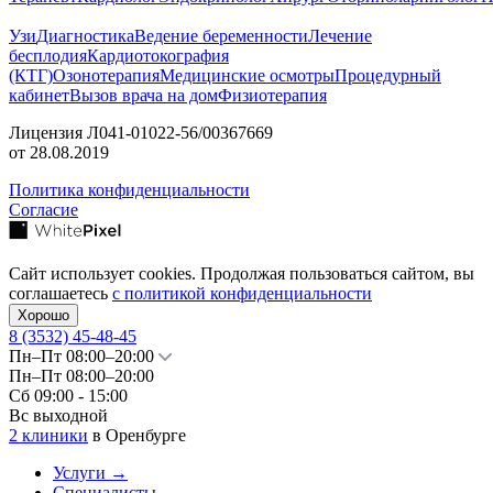
Узи
Диагностика
Ведение беременности
Лечение
бесплодия
Кардиотокография
(КТГ)
Озонотерапия
Медицинские осмотры
Процедурный
кабинет
Вызов врача на дом
Физиотерапия
Лицензия Л041-01022-56/00367669
от 28.08.2019
Политика конфиденциальности
Согласие
Сайт использует cookies. Продолжая пользоваться сайтом, вы
соглашаетесь
с политикой конфиденциальности
Хорошо
8 (3532)
45-48-45
Пн–Пт 08:00–20:00
Пн–Пт 08:00–20:00
Сб 09:00 - 15:00
Вс выходной
2 клиники
в Оренбурге
Услуги
→
Специалисты