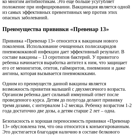
ко многим антибиотикам. Это еще больше усугубляет
положение при инфицировании. Вакцинация является одной
из самых эффективных превентивных мер против этих
опасных заболеваний.
Преимущества прививки «Превенар 13»
Прививка «Превенар 13» относится к вакцинам нового
поколения. Использование очищенных полисахаридов
пневмококковой инфекции дает эффективный результат. В
составе вакцины – 13 серотипов бактерий. У привитого
ребенка начинается выработка антител к ним, что защищает
его от менингитов, отитов, гайморитов, пневмонии и даже
ангины, которая вызывается пневмококками.
Одним из преимуществ данной вакцины является
возможность привития малышей с двухмесячного возраста.
Организм ребенка дает сильный иммунный ответ после
проведенного курса. Детям до полугода делают прививку
тремя дозами, с интервалом 1-2 месяца. Ребенку возрастом 1-2
года достаточно две дозы, а детям старше 2 лет – одна.
Безопасность и хорошая переносимость прививки «Превенар
13» обусловлена тем, что она относится к конъюгированным.
Это достигается благодаря наличию в составе белкового