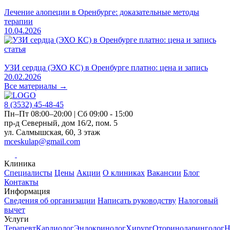
Лечение алопеции в Оренбурге: доказательные методы
терапии
10.04.2026
статья
УЗИ сердца (ЭХО КС) в Оренбурге платно: цена и запись
20.02.2026
Все материалы →
8 (3532)
45-48-45
Пн–Пт 08:00–20:00 | Сб 09:00 - 15:00
пр-д Северный, дом 16/2, пом. 5
ул. Салмышская, 60, 3 этаж
mceskulap@gmail.com
Клиника
Специалисты
Цены
Акции
О клиниках
Вакансии
Блог
Контакты
Информация
Сведения об организации
Написать руководству
Налоговый
вычет
Услуги
Терапевт
Кардиолог
Эндокринолог
Хирург
Оториноларинголог
Н